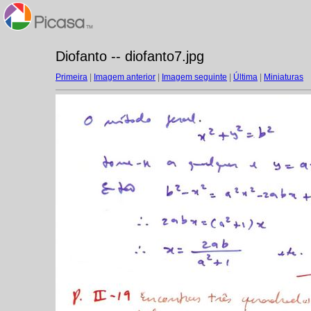
Diofanto -- diofanto7.jpg
Primeira
|
Imagem anterior
|
Imagem seguinte
|
Última
|
Miniaturas