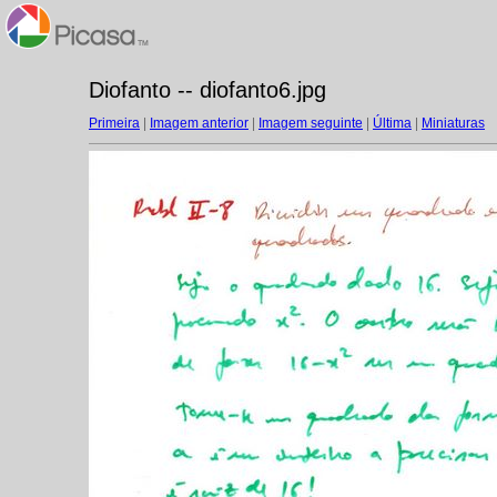
Diofanto -- diofanto6.jpg
Primeira
|
Imagem anterior
|
Imagem seguinte
|
Última
|
Miniaturas