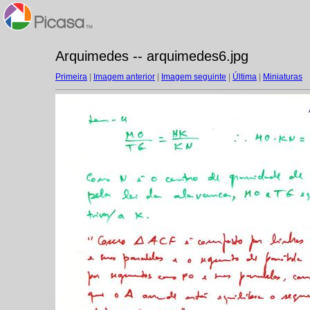
Arquimedes -- arquimedes6.jpg
Primeira
|
Imagem anterior
|
Imagem seguinte
|
Última
|
Miniaturas