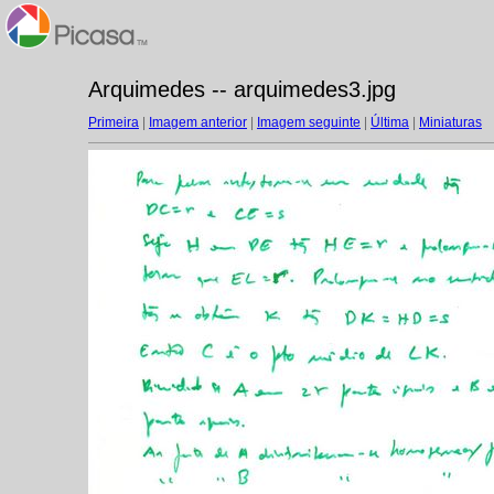
Arquimedes -- arquimedes3.jpg
Primeira
|
Imagem anterior
|
Imagem seguinte
|
Última
|
Miniaturas